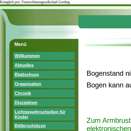
Königlich priv. Feuerschützengesellschaft Greding
Menü
Willkommen
Aktuelles
Bogenstand n
Blattschuss
Bogen kann au
Organisation
Chronik
Disziplinen
Lichtgewehrschießen für
Kinder
Zum Armbrusts
Böllerschützen
elektronischen