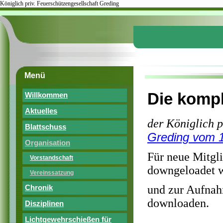
Königlich priv. Feuerschützengesellschaft Greding
Menü
Die kompl
Willkommen
Aktuelles
der Königlich p
Blattschuss
Greding vom 
Organisation
Für neue Mitgli
Vorstandschaft
downgeloadet 
Vereinssatzung
und zur Aufnahm
Chronik
downloaden.
Disziplinen
Lichtgewehrschießen für